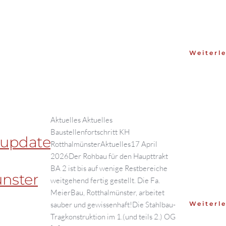
Weiterle
Aktuelles Aktuelles
Baustellenfortschritt KH
nupdate
RotthalmünsterAktuelles17 April
2026Der Rohbau für den Haupttrakt
BA 2 ist bis auf wenige Restbereiche
nster
weitgehend fertig gestellt. Die Fa.
MeierBau, Rotthalmünster, arbeitet
sauber und gewissenhaft!Die Stahlbau-
Weiterle
Tragkonstruktion im 1.(und teils 2.) OG