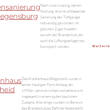
ensanierung
Nach rund zwanzig Jahren
Nutzung ist eine umfassende
Regensburg
Sanierung der Tiefgarage
notwendig geworden. Im
gleichen Zuge mussten
sowohl der Brandschutz als
auch die Lüftungsanlage neu
konzipiert werden.
Weiterle
enhaus
Das Krankenhaus Wegscheid wurde in
seiner heutigen Form Anfang der
heid
1990er Jahre errichtet und befand sich
insgesamt in einem guten baulichen
Zustand. Allerdings wurden im Bereich
des Brandschutzes Defizite festgestellt,