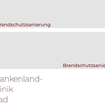
randschutzsanierung
Brandschutzsani
rankenland-
inik
ad