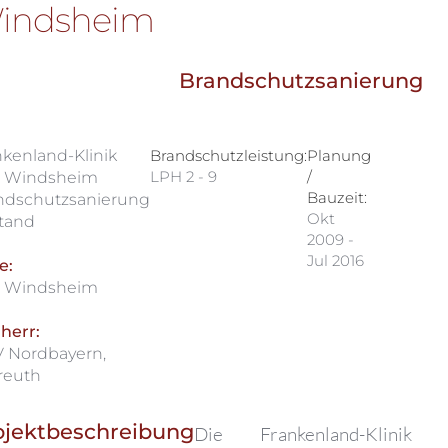
indsheim
Brandschutzsanierung
nkenland-Klinik
Brandschutzleistung:
Planung
LPH 2 - 9
/
 Windsheim
Bauzeit:
ndschutzsanierung
Okt
tand
2009 -
Jul 2016
e:
 Windsheim
herr:
 Nordbayern,
reuth
ojektbeschreibung
Die Frankenland-Klinik 