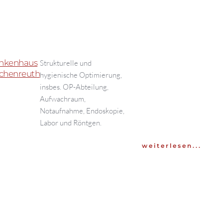
nkenhaus
Strukturelle und
schenreuth
hygienische Optimierung,
insbes. OP-Abteilung,
Aufwachraum,
Notaufnahme, Endoskopie,
Labor und Röntgen.
weiterlesen...