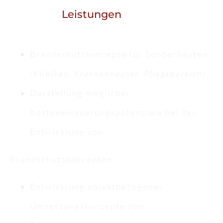
Leistungen
Brandschutzkonzepte für Sonderbauten
(Kliniken, Krankenhäuser, Pflegebereich)
Darstellung möglicher
Kosteneinsparungspotenziale bei der
Entwicklung von
Brandschutzkonzepten
Entwicklung objektbezogener
Umsetzungskonzepte von