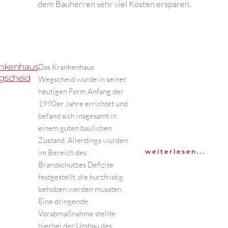
dem Bauherren sehr viel Kosten ersparen.
nkenhaus
Das Krankenhaus
gscheid
Wegscheid wurde in seiner
heutigen Form Anfang der
1990er Jahre errichtet und
befand sich insgesamt in
einem guten baulichen
Zustand. Allerdings wurden
im Bereich des
weiterlesen...
Brandschutzes Defizite
festgestellt, die kurzfristig
behoben werden mussten.
Eine dringende
Vorabmaßnahme stellte
hierbei der Umbau des