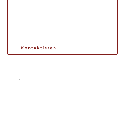
Kontaktieren
am europakanal 31, 93059 regensburg