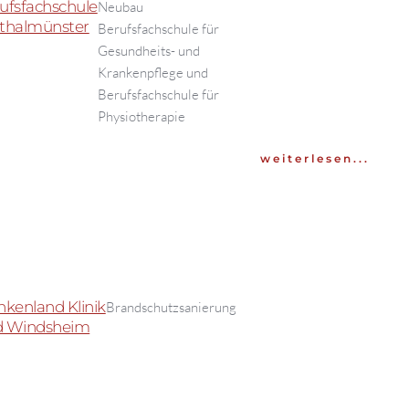
ufsfachschule
Neubau
thalmünster
Berufsfachschule für
Gesundheits- und
Krankenpflege und
Berufsfachschule für
Physiotherapie
weiterlesen...
nkenland Klinik
Brandschutzsanierung
d Windsheim