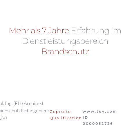
Mehr als 7 Jahre
Erfahrung im
Dienstleistungsbereich
Brandschutz
pl. Ing. (FH) Architekt
andschutzfachingenieur
Geprüfte
www.tuv.com
ÜV)
ID
Qualifikation
0000052726