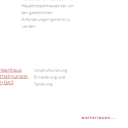
Haupttreppenhauses dar, um
den gesetzlichen
Anforderungen gerecht zu
werden.
nkenhaus
Umstrukturierung,
thalmünster,
Erweiterung und
2+BA3
Sanierung
weiterlesen...