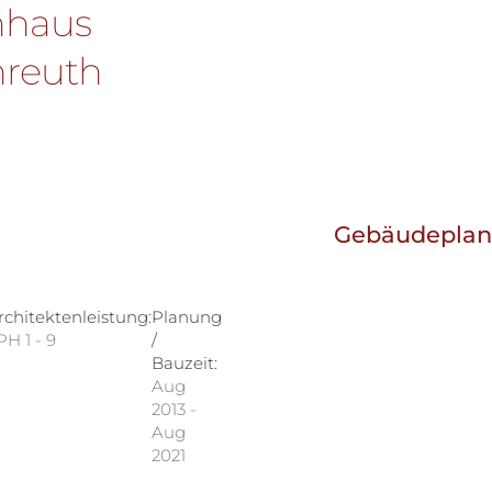
nhaus
nreuth
Gebäudepla
rchitektenleistung:
Planung
PH 1 - 9
/
Bauzeit:
Aug
2013 -
Aug
2021