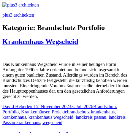
plus3 architekten
Kategorie:
Brandschutz Portfolio
Krankenhaus Wegscheid
Das Krankenhaus Wegscheid wurde in seiner heutigen Form
Anfang der 1990er Jahre errichtet und befand sich insgesamt in
einem guten baulichen Zustand. Allerdings wurden im Bereich des
Brandschutzes Defizite festgestellt, die kurzfristig behoben werden
mussten. Eine dringende Vorabmaßnahme stellte hierbei der Umbau
des Haupttreppenhauses dar, um den gesetzlichen Anforderungen
gerecht zu werden.
Posted
Posted
David Heberlein
15. November 2023
3. Juli 2026
Brandschutz
by
Tags:
in
Portfolio
,
Krankenhäuser
,
Projekte
brandschutz krankenhaus
,
krankenhaus
,
krankenhaus wegscheid
,
landkreis passau
,
landkreis
Passau krankenhaus
,
wegscheid