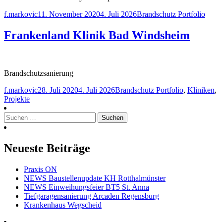
Posted
Posted
f.markovic
11. November 2020
4. Juli 2026
Brandschutz Portfolio
by
in
Frankenland Klinik Bad Windsheim
Brandschutzsanierung
Posted
Posted
f.markovic
28. Juli 2020
4. Juli 2026
Brandschutz Portfolio
,
Kliniken
,
by
in
Projekte
Suchen
nach:
Neueste Beiträge
Praxis ON
NEWS Baustellenupdate KH Rotthalmünster
NEWS Einweihungsfeier BT5 St. Anna
Tiefgaragensanierung Arcaden Regensburg
Krankenhaus Wegscheid