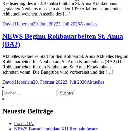
Realisierung des im 2.Bauabschnitt am St. Anna Krankenhaus
geplanten Neubaus muss ein aus den 1950er Jahren stammender
Altbauteil weichen. Anstelle des […]
Posted
Posted
David Heberlein
20. Juni 2022
3. Juli 2026
Aktuelles
by
in
NEWS Beginn Rohbauarbeiten St. Anna
(BA2)
Aktuelles Aktuelles Start für den Rohbau St. Anna Aktuelles Beginn
Rohbauarbeiten für Neubau am St. Anna Krankenhaus (BA2) Die
Rohbauarbeiten für den Neubau am St. Anna Krankenhaus
schreiten voran. Die Baugrube wird vorbereitet und der […]
Posted
Posted
David Heberlein
20. Februar 2022
3. Juli 2026
Aktuelles
by
in
Suchen
nach:
Neueste Beiträge
Praxis ON
NEWS Baustellenupdate KH Rotthalmünster