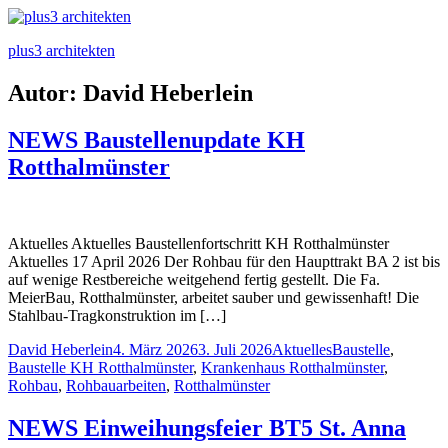
plus3 architekten
Autor:
David Heberlein
NEWS Baustellenupdate KH
Rotthalmünster
Aktuelles Aktuelles Baustellenfortschritt KH Rotthalmünster
Aktuelles 17 April 2026 Der Rohbau für den Haupttrakt BA 2 ist bis
auf wenige Restbereiche weitgehend fertig gestellt. Die Fa.
MeierBau, Rotthalmünster, arbeitet sauber und gewissenhaft! Die
Stahlbau-Tragkonstruktion im […]
Posted
Posted
Tags:
David Heberlein
4. März 2026
3. Juli 2026
Aktuelles
Baustelle
,
by
in
Baustelle KH Rotthalmünster
,
Krankenhaus Rotthalmünster
,
Rohbau
,
Rohbauarbeiten
,
Rotthalmünster
NEWS Einweihungsfeier BT5 St. Anna