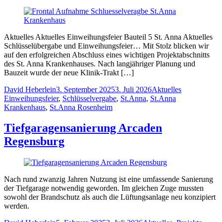
Aktuelles Aktuelles Einweihungsfeier Bauteil 5 St. Anna Aktuelles
Schlüsselübergabe und Einweihungsfeier… Mit Stolz blicken wir
auf den erfolgreichen Abschluss eines wichtigen Projektabschnitts
des St. Anna Krankenhauses. Nach langjähriger Planung und
Bauzeit wurde der neue Klinik-Trakt […]
Posted
Posted
Tags:
David Heberlein
3. September 2025
3. Juli 2026
Aktuelles
by
in
Einweihungsfeier
,
Schlüsselvergabe
,
St.Anna
,
St.Anna
Krankenhaus
,
St.Anna Rosenheim
Tiefgaragensanierung Arcaden
Regensburg
Nach rund zwanzig Jahren Nutzung ist eine umfassende Sanierung
der Tiefgarage notwendig geworden. Im gleichen Zuge mussten
sowohl der Brandschutz als auch die Lüftungsanlage neu konzipiert
werden.