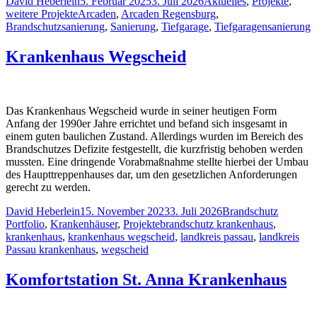
Posted
Posted
David Heberlein
5. Februar 2025
3. Juli 2026
Aktuelles
,
Projekte
,
by
Tags:
in
weitere Projekte
Arcaden
,
Arcaden Regensburg
,
Brandschutzsanierung
,
Sanierung
,
Tiefgarage
,
Tiefgaragensanierung
Krankenhaus Wegscheid
Das Krankenhaus Wegscheid wurde in seiner heutigen Form
Anfang der 1990er Jahre errichtet und befand sich insgesamt in
einem guten baulichen Zustand. Allerdings wurden im Bereich des
Brandschutzes Defizite festgestellt, die kurzfristig behoben werden
mussten. Eine dringende Vorabmaßnahme stellte hierbei der Umbau
des Haupttreppenhauses dar, um den gesetzlichen Anforderungen
gerecht zu werden.
Posted
Posted
David Heberlein
15. November 2023
3. Juli 2026
Brandschutz
by
Tags:
in
Portfolio
,
Krankenhäuser
,
Projekte
brandschutz krankenhaus
,
krankenhaus
,
krankenhaus wegscheid
,
landkreis passau
,
landkreis
Passau krankenhaus
,
wegscheid
Komfortstation St. Anna Krankenhaus