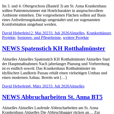
Im 3. und 4. Obergeschoss (Bauteil 3) am St. Anna Krankenhaus
sollten Patientenzimmer mit Hotelcharakter in anspruchsvollem
Ambiente entstehen. Die vorgesehenen Flächen sollten auf Basis
eines Anforderungskatalogs umgestaltet und zur sogenannten
Komfortstation umgebaut werden.
Posted
Posted
David Heberlein
12. Mai 2023
3. Juli 2026
Aktuelles
,
Krankenhäuser
,
by
in
Projekte
,
Senioren- und Pflegeheime
,
weitere Projekte
NEWS Spatenstich KH Rotthalmünster
Aktuelles Aktuelles Spatenstich KH Rotthalmünster Aktuelles Start
der Hauptmaßnahmen Nach jahrelanger Planung und Vorbereitung
ist es endlich soweit: Das Krankenhaus Rotthalmünster im
idyllischen Landkreis Passau erhält einen vielseitigen Umbau und
einen modernen Anbau. Bereits seit […]
Posted
Posted
David Heberlein
6. März 2023
3. Juli 2026
Aktuelles
by
in
NEWS Abbrucharbeiten St. Anna BT5
Aktuelles Aktuelles Laufende Abbrucharbeiten am St. Anna
Krankenhaus Aktuelles Die Abbruchbagger rücken an… Zur