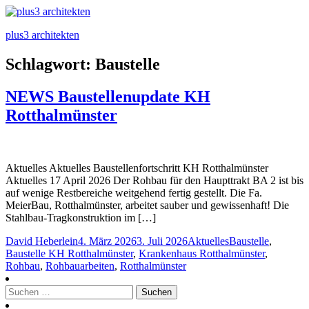
plus3 architekten
Schlagwort:
Baustelle
NEWS Baustellenupdate KH
Rotthalmünster
Aktuelles Aktuelles Baustellenfortschritt KH Rotthalmünster
Aktuelles 17 April 2026 Der Rohbau für den Haupttrakt BA 2 ist bis
auf wenige Restbereiche weitgehend fertig gestellt. Die Fa.
MeierBau, Rotthalmünster, arbeitet sauber und gewissenhaft! Die
Stahlbau-Tragkonstruktion im […]
Posted
Posted
Tags:
David Heberlein
4. März 2026
3. Juli 2026
Aktuelles
Baustelle
,
by
in
Baustelle KH Rotthalmünster
,
Krankenhaus Rotthalmünster
,
Rohbau
,
Rohbauarbeiten
,
Rotthalmünster
Suchen
nach: