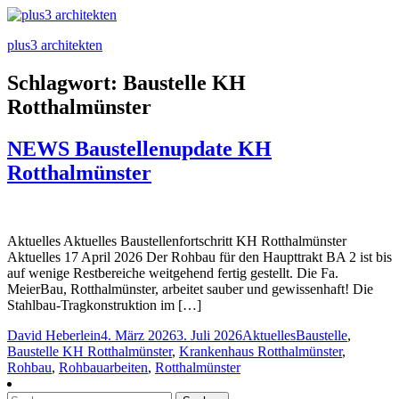
plus3 architekten
Schlagwort:
Baustelle KH
Rotthalmünster
NEWS Baustellenupdate KH
Rotthalmünster
Aktuelles Aktuelles Baustellenfortschritt KH Rotthalmünster
Aktuelles 17 April 2026 Der Rohbau für den Haupttrakt BA 2 ist bis
auf wenige Restbereiche weitgehend fertig gestellt. Die Fa.
MeierBau, Rotthalmünster, arbeitet sauber und gewissenhaft! Die
Stahlbau-Tragkonstruktion im […]
Posted
Posted
Tags:
David Heberlein
4. März 2026
3. Juli 2026
Aktuelles
Baustelle
,
by
in
Baustelle KH Rotthalmünster
,
Krankenhaus Rotthalmünster
,
Rohbau
,
Rohbauarbeiten
,
Rotthalmünster
Suchen